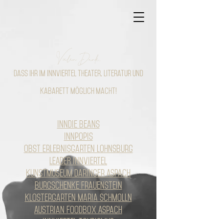
Vielen Dank,
dass ihr im Innviertel Theater, Literatur und
Kabarett möglich macht!
Inndie Beans
Innpopis
Obst Erlebnisgarten Lohnsburg
LEADER Innviertel
Kunstmuseum Daringer Aspach
Burgschenke Frauenstein
Klostergarten Maria Schmolln
Austrian Foodbox Aspach