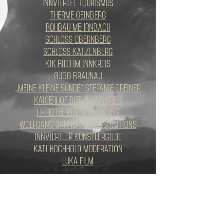
Innviertel Tourismus
Therme Geinberg
Rohbau Mehrnbach
Schloss Obernberg
Schloss Katzenberg
KIK Ried im Innkreis
GUGG Braunau
„Meine kleine Sünde“ Stefanie Greiner
Kaiserhof Ried im Innkreis
H+ Hotel Ried im Innkreis
Wolfgang Danner/Eventsolutions
Innviertler Künstlergilde
Kati Hochhold Moderation
Luka Film